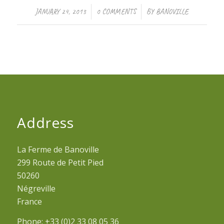
/
/
JANUARY 24, 2013
0 COMMENTS
BY
BANOVILLE
Address
La Ferme de Banoville
299 Route de Petit Pied
50260
Négreville
France
Phone: +33 (0)2 33 08 05 36